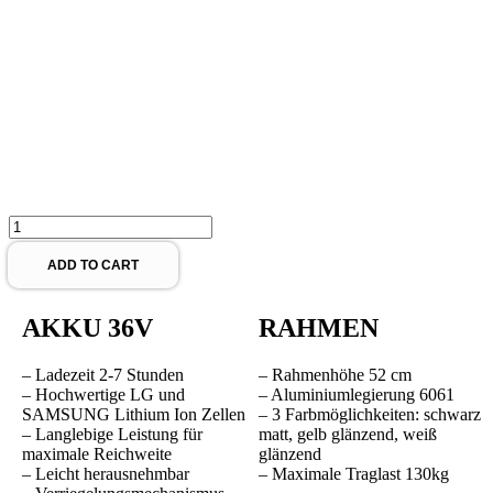
MINI
Modell
|
ADD TO CART
250Watt
48Nm
AKKU 36V
RAHMEN
&
80Nm
quantity
– Ladezeit 2-7 Stunden
– Rahmenhöhe 52 cm
– Hochwertige LG und
– Aluminiumlegierung 6061
SAMSUNG Lithium Ion Zellen
– 3 Farbmöglichkeiten: schwarz
– Langlebige Leistung für
matt, gelb glänzend, weiß
maximale Reichweite
glänzend
– Leicht herausnehmbar
– Maximale Traglast 130kg