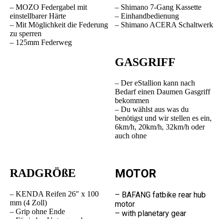
– MOZO Federgabel mit
– Shimano 7-Gang Kassette
einstellbarer Härte
– Einhandbedienung
– Mit Möglichkeit die Federung
– Shimano ACERA Schaltwerk
zu sperren
– 125mm Federweg
GASGRIFF
– Der eStallion kann nach
Bedarf einen Daumen Gasgriff
bekommen
– Du wählst aus was du
benötigst und wir stellen es ein,
6km/h, 20km/h, 32km/h oder
auch ohne
RADGRÖßE
MOTOR
– KENDA Reifen 26″ x 100
– BAFANG fatbike rear hub
mm (4 Zoll)
motor
– Grip ohne Ende
– with planetary gear